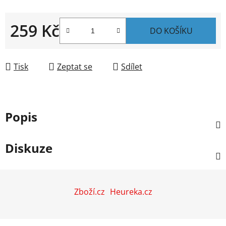
259 Kč
DO KOŠÍKU
Měrná cena:
Tisk
Zeptat se
Sdílet
Popis
Diskuze
Z
á
Zboží.cz
Heureka.cz
p
a