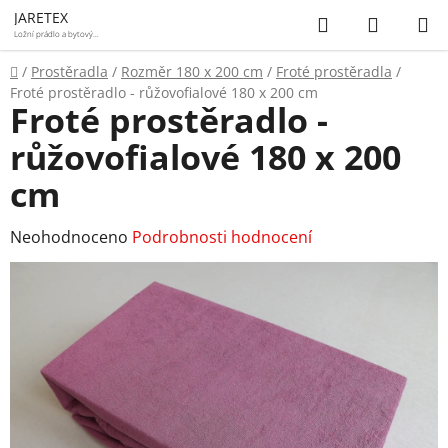
Přejít
Hledat
NÁKUP
JARETEX
na
Ložní prádlo a bytový
textil
KOŠÍK
obsah
Domů
/
Prostěradla
/
Rozměr 180 x 200 cm
/
Froté prostěradla
/
Froté prostěradlo - růžovofialové 180 x 200 cm
Froté prostěradlo -
růžovofialové 180 x 200
cm
Průměrné
Neohodnoceno
Podrobnosti hodnocení
hodnocení
produktu
je
0,0
z
5
hvězdiček.