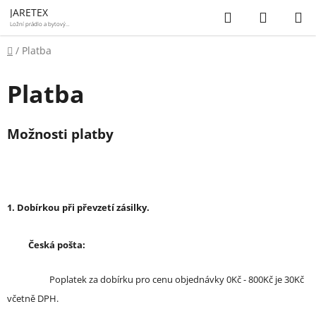
Přejít
Hledat
NÁKUP
JARETEX
na
Ložní prádlo a bytový
textil
KOŠÍK
obsah
Domů
/
Platba
Platba
Možnosti platby
1. Dobírkou při převzetí zásilky.
Česká pošta:
Poplatek za dobírku pro cenu objednávky 0Kč - 800Kč je 30Kč
včetně DPH.