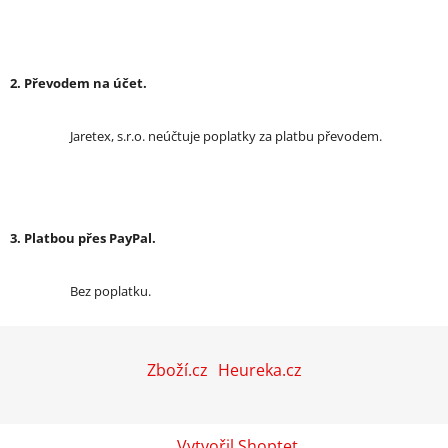
2. Převodem na účet.
Jaretex, s.r.o. neúčtuje poplatky za platbu převodem.
3. Platbou přes PayPal.
Bez poplatku.
Z
á
Zboží.cz
Heureka.cz
p
a
t
Vytvořil Shoptet