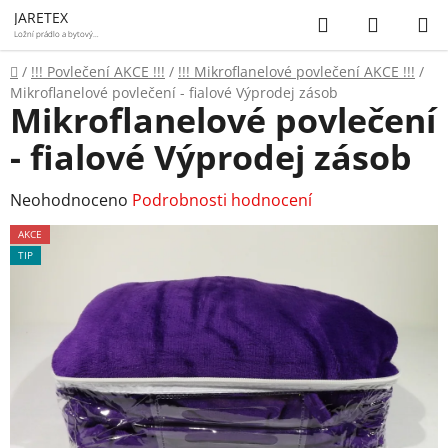
Přejít
Hledat
NÁKUP
JARETEX
na
Ložní prádlo a bytový
textil
KOŠÍK
obsah
Domů
/
!!! Povlečení AKCE !!!
/
!!! Mikroflanelové povlečení AKCE !!!
/
Mikroflanelové povlečení - fialové Výprodej zásob
Mikroflanelové povlečení
- fialové Výprodej zásob
Průměrné
Neohodnoceno
Podrobnosti hodnocení
hodnocení
AKCE
produktu
TIP
je
0,0
z
5
hvězdiček.