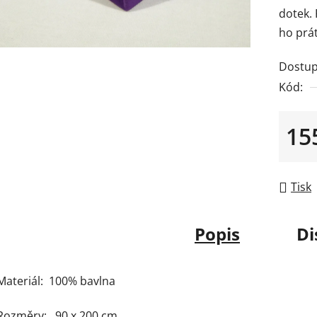
dotek.
z
ho prát
5
hvězdič
Dostup
Kód:
15
Měrná
Tisk
Popis
Di
Materiál: 100% bavlna
Rozměry: 90 x 200 cm