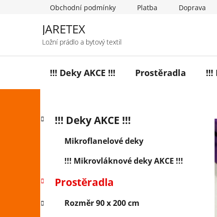
Přejít
Obchodní podmínky
Platba
Doprava
na
obsah
JARETEX
Ložní prádlo a bytový textil
!!! Deky AKCE !!!
Prostěradla
!!
P
K
Přeskočit
!!! Deky AKCE !!!
a
o
kategorie
t
s
Mikroflanelové deky
e
t
g
!!! Mikrovláknové deky AKCE !!!
r
o
a
r
Prostěradla
i
n
e
n
Rozměr 90 x 200 cm
í