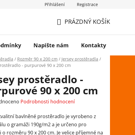
Přihlášení
Registrace
PRÁZDNÝ KOŠÍK
NÁKUPNÍ
KOŠÍK
odmínky
Napište nám
Kontakty
těradla
/
Rozměr 90 x 200 cm
/
Jersey prostěradla
/
prostěradlo - purpurové 90 x 200 cm
sey prostěradlo -
rpurové 90 x 200 cm
rné
dnoceno
Podrobnosti hodnocení
ení
kvalitní bavlněné prostěradlo je vyrobeno z
tu
álu o gramáži 190g/m2 a je určeno pro
 o rozměru 90 x 200 cm. Je velice příjemné na