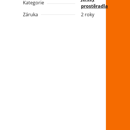
Kategorie
prostěradla
Záruka
2 roky