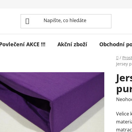
! Povlečení AKCE !!!
Akční zboží
Obchodní p
Domů
/
Pros
Jersey 
Jer
pu
Průmě
Neoho
hodnoc
Velice 
produk
materi
je
matraci
0,0