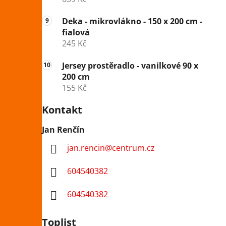
Deka - mikrovlákno - 150 x 200 cm -
fialová
245 Kč
Jersey prostěradlo - vanilkové 90 x
200 cm
155 Kč
Kontakt
Jan Renčín
jan.rencin
@
centrum.cz
604540382
604540382
Toplist