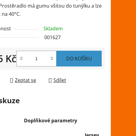
 Prostěradlo má gumu všitou do tunýlku a lze
 na 40°C.
ek.
nost
Skladem
001627
5 Kč
DO KOŠÍKU
 cena:
Zeptat se
Sdílet
skuze
Doplňkové parametry
Jersey