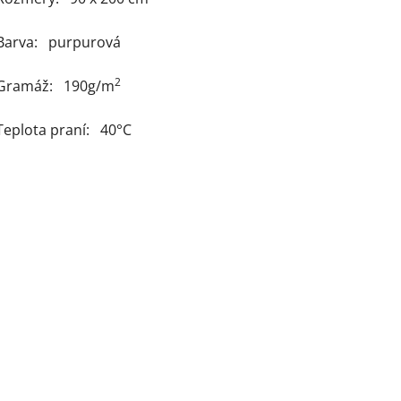
Barva: purpurová
2
Gramáž: 190g/m
Teplota praní: 40°C