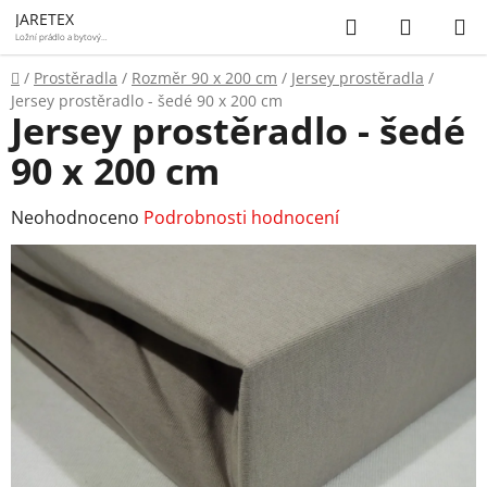
Přejít
Hledat
NÁKUP
JARETEX
na
Ložní prádlo a bytový
textil
KOŠÍK
obsah
Domů
/
Prostěradla
/
Rozměr 90 x 200 cm
/
Jersey prostěradla
/
Jersey prostěradlo - šedé 90 x 200 cm
Jersey prostěradlo - šedé
90 x 200 cm
Průměrné
Neohodnoceno
Podrobnosti hodnocení
hodnocení
produktu
je
0,0
z
5
hvězdiček.