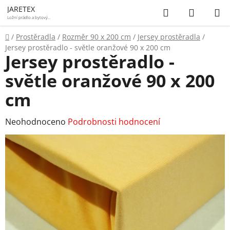
Přejít
Hledat
NÁKUP
JARETEX
na
Ložní prádlo a bytový
textil
KOŠÍK
obsah
Domů
/
Prostěradla
/
Rozměr 90 x 200 cm
/
Jersey prostěradla
/
Jersey prostěradlo - světle oranžové 90 x 200 cm
Jersey prostěradlo -
světle oranžové 90 x 200
cm
Průměrné
Neohodnoceno
Podrobnosti hodnocení
hodnocení
produktu
je
0,0
z
5
hvězdiček.