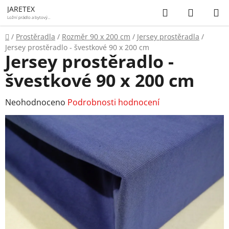
Přejít
Hledat
NÁKUP
JARETEX
na
Ložní prádlo a bytový
textil
KOŠÍK
obsah
Domů
/
Prostěradla
/
Rozměr 90 x 200 cm
/
Jersey prostěradla
/
Jersey prostěradlo - švestkové 90 x 200 cm
Jersey prostěradlo -
švestkové 90 x 200 cm
Průměrné
Neohodnoceno
Podrobnosti hodnocení
hodnocení
produktu
je
0,0
z
5
hvězdiček.