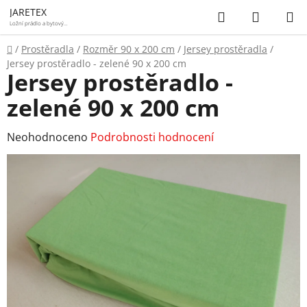
Přejít
Hledat
NÁKUP
JARETEX
na
Ložní prádlo a bytový
textil
KOŠÍK
obsah
Domů
/
Prostěradla
/
Rozměr 90 x 200 cm
/
Jersey prostěradla
/
Jersey prostěradlo - zelené 90 x 200 cm
Jersey prostěradlo -
zelené 90 x 200 cm
Průměrné
Neohodnoceno
Podrobnosti hodnocení
hodnocení
produktu
je
0,0
z
5
hvězdiček.