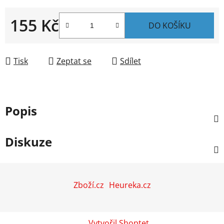
155 Kč
DO KOŠÍKU
Měrná cena:
Tisk
Zeptat se
Sdílet
Popis
Diskuze
Z
á
Zboží.cz
Heureka.cz
p
a
t
Vytvořil Shoptet