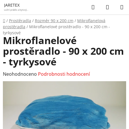
Přejít
Hledat
NÁKUP
JARETEX
na
Ložní prádlo a bytový
textil
KOŠÍK
obsah
Domů
/
Prostěradla
/
Rozměr 90 x 200 cm
/
Mikroflanelová
prostěradla
/
Mikroflanelové prostěradlo - 90 x 200 cm -
tyrkysové
Mikroflanelové
prostěradlo - 90 x 200 cm
- tyrkysové
Průměrné
Neohodnoceno
Podrobnosti hodnocení
hodnocení
produktu
je
0,0
z
5
hvězdiček.