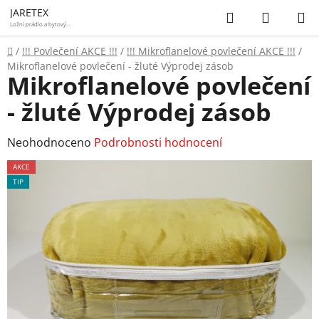
Přejít
Hledat
NÁKUP
JARETEX
na
Ložní prádlo a bytový
textil
KOŠÍK
obsah
Domů
/
!!! Povlečení AKCE !!!
/
!!! Mikroflanelové povlečení AKCE !!!
/
Mikroflanelové povlečení - žluté Výprodej zásob
Mikroflanelové povlečení
- žluté Výprodej zásob
Průměrné
Neohodnoceno
Podrobnosti hodnocení
hodnocení
AKCE
produktu
TIP
je
0,0
z
5
hvězdiček.