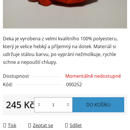
Deka je vyrobena z velmi kvalitního 100% polyesteru,
který je velice hebký a příjemný na dotek. Materiál si
udržuje stálou barvu, po vyprání nežmolkuje, rychle
schne a nepouští chlupy.
Dostupnost
Momentálně nedostupné
Kód:
000252
245 Kč
DO KOŠÍKU
Měrná cena:
Tisk
Zeptat se
Sdílet