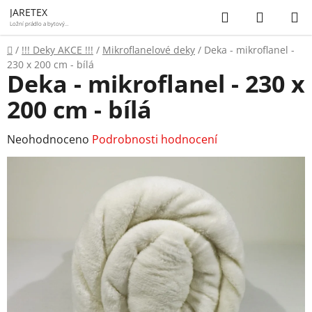
Přejít
Hledat
NÁKUP
JARETEX
na
Ložní prádlo a bytový
textil
KOŠÍK
obsah
Domů
/
!!! Deky AKCE !!!
/
Mikroflanelové deky
/
Deka - mikroflanel -
230 x 200 cm - bílá
Deka - mikroflanel - 230 x
200 cm - bílá
Průměrné
Neohodnoceno
Podrobnosti hodnocení
hodnocení
produktu
je
0,0
z
5
hvězdiček.