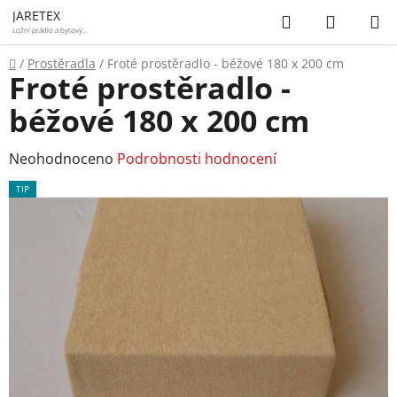
Přejít
Hledat
NÁKUP
JARETEX
na
Ložní prádlo a bytový
textil
KOŠÍK
obsah
Domů
/
Prostěradla
/
Froté prostěradlo - béžové 180 x 200 cm
Froté prostěradlo -
béžové 180 x 200 cm
Průměrné
Neohodnoceno
Podrobnosti hodnocení
hodnocení
TIP
produktu
je
0,0
z
5
hvězdiček.