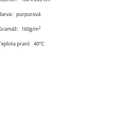
Barva: purpurová
2
Gramáž: 160g/m
Teplota praní: 40°C