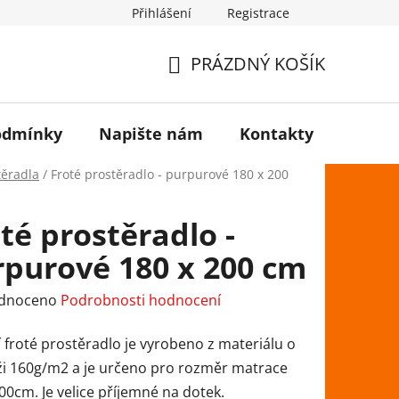
Přihlášení
Registrace
PRÁZDNÝ KOŠÍK
NÁKUPNÍ
KOŠÍK
odmínky
Napište nám
Kontakty
těradla
/
Froté prostěradlo - purpurové 180 x 200
té prostěradlo -
rpurové 180 x 200 cm
rné
dnoceno
Podrobnosti hodnocení
ení
í froté prostěradlo je vyrobeno z materiálu o
tu
i 160g/m2 a je určeno pro rozměr matrace
00cm. Je velice příjemné na dotek.