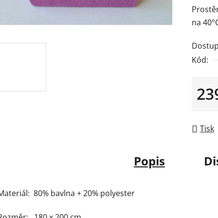
Prostě
z
na 40°
5
hvězdič
Dostup
Kód:
23
Měrná
Tisk
Popis
Di
Materiál: 80% bavlna + 20% polyester
Rozměr: 180 x 200 cm