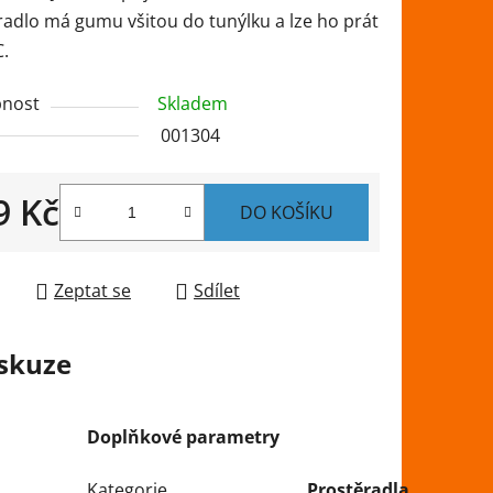
radlo má gumu všitou do tunýlku a lze ho prát
C.
ek.
nost
Skladem
001304
9 Kč
DO KOŠÍKU
 cena:
Zeptat se
Sdílet
skuze
Doplňkové parametry
Kategorie
Prostěradla