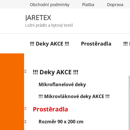
Přejít
Obchodní podmínky
Platba
Doprava
na
obsah
JARETEX
Ložní prádlo a bytový textil
!!! Deky AKCE !!!
Prostěradla
!!
P
K
Přeskočit
!!! Deky AKCE !!!
a
o
kategorie
t
s
Mikroflanelové deky
e
t
g
!!! Mikrovláknové deky AKCE !!!
r
o
a
r
Prostěradla
i
n
e
n
Rozměr 90 x 200 cm
í