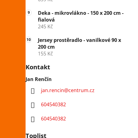
Deka - mikrovlákno - 150 x 200 cm -
fialová
245 Kč
Jersey prostěradlo - vanilkové 90 x
200 cm
155 Kč
Kontakt
Jan Renčín
jan.rencin
@
centrum.cz
604540382
604540382
Toplist