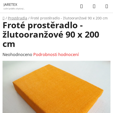
Přejít
Hledat
NÁKUP
JARETEX
na
Ložní prádlo a bytový
textil
KOŠÍK
obsah
Domů
/
Prostěradla
/
Froté prostěradlo - žlutooranžové 90 x 200 cm
Froté prostěradlo -
žlutooranžové 90 x 200
cm
Průměrné
Neohodnoceno
Podrobnosti hodnocení
hodnocení
produktu
je
0,0
z
5
hvězdiček.