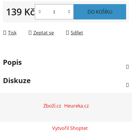
139 Kč
DO KOŠÍKU
Měrná cena:
Tisk
Zeptat se
Sdílet
Popis
Diskuze
Z
á
Zboží.cz
Heureka.cz
p
a
t
Vytvořil Shoptet