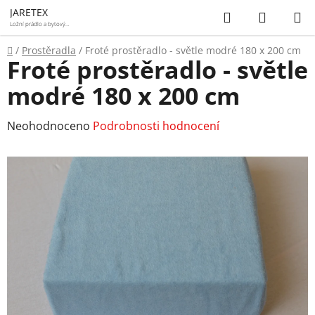
Přejít
Hledat
NÁKUP
JARETEX
na
Ložní prádlo a bytový
textil
KOŠÍK
obsah
Domů
/
Prostěradla
/
Froté prostěradlo - světle modré 180 x 200 cm
Froté prostěradlo - světle
modré 180 x 200 cm
Průměrné
Neohodnoceno
Podrobnosti hodnocení
hodnocení
produktu
je
0,0
z
5
hvězdiček.