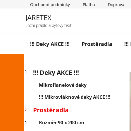
Přejít
Obchodní podmínky
Platba
Doprava
na
obsah
JARETEX
Ložní prádlo a bytový textil
!!! Deky AKCE !!!
Prostěradla
!!
P
K
Přeskočit
!!! Deky AKCE !!!
a
o
kategorie
t
s
Mikroflanelové deky
e
t
g
!!! Mikrovláknové deky AKCE !!!
r
o
a
r
Prostěradla
i
n
e
n
Rozměr 90 x 200 cm
í