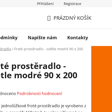
Přihlášení
Registrace
PRÁZDNÝ KOŠÍK
NÁKUPNÍ
KOŠÍK
odmínky
Napište nám
Kontakty
těradla
/
Froté prostěradlo - světle modré 90 x 200
té prostěradlo -
tle modré 90 x 200
rné
dnoceno
Podrobnosti hodnocení
ení
í jednolůžkové froté prostěradlo je vyrobeno z
tu