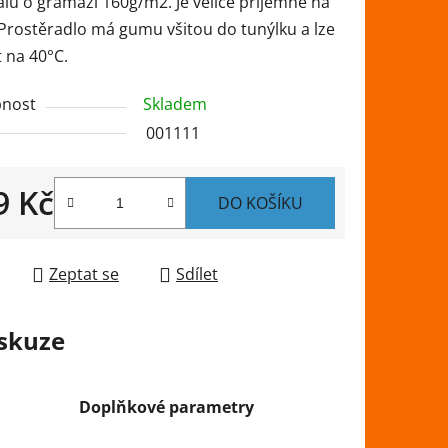
lu o gramáži 160g/m2. Je velice příjemné na
 Prostěradlo má gumu všitou do tunýlku a lze
 na 40°C.
nost
Skladem
ek.
001111
9 Kč
DO KOŠÍKU
 cena:
Zeptat se
Sdílet
skuze
Doplňkové parametry