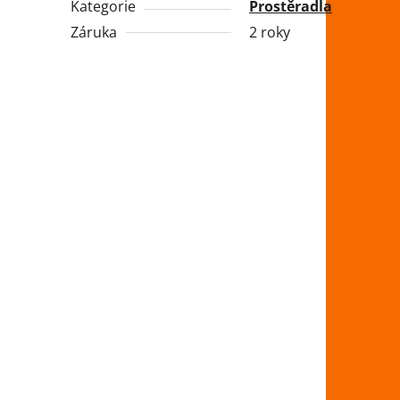
Kategorie
Prostěradla
Záruka
2 roky