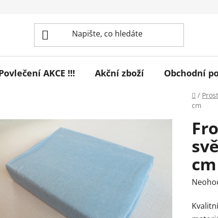
! Povlečení AKCE !!!
Akční zboží
Obchodní p
Domů
/
Pros
cm
Fro
svě
cm
Průmě
Neoho
hodnoc
Kvalitn
produk