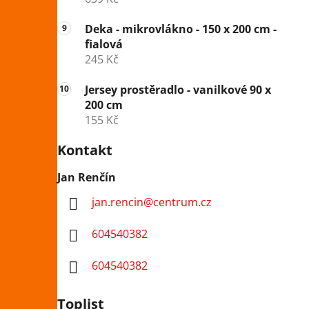
Deka - mikrovlákno - 150 x 200 cm -
fialová
245 Kč
Jersey prostěradlo - vanilkové 90 x
200 cm
155 Kč
Kontakt
Jan Renčín
jan.rencin
@
centrum.cz
604540382
604540382
Toplist