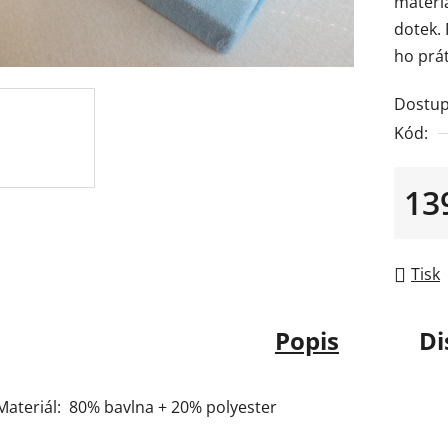
materiá
je
dotek.
0,0
ho prát
z
5
Dostup
hvězdič
Kód:
13
Měrná
Tisk
Popis
Di
Materiál: 80% bavlna + 20% polyester