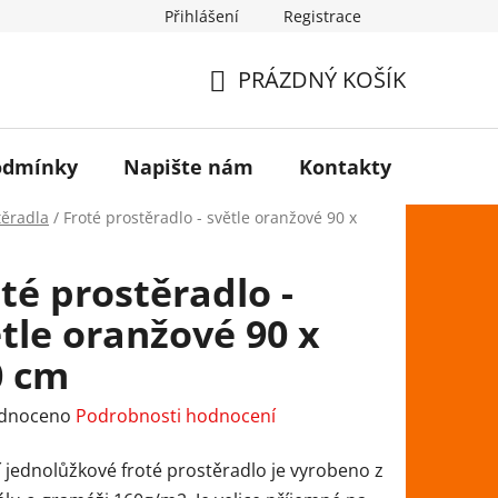
Přihlášení
Registrace
PRÁZDNÝ KOŠÍK
NÁKUPNÍ
KOŠÍK
odmínky
Napište nám
Kontakty
těradla
/
Froté prostěradlo - světle oranžové 90 x
té prostěradlo -
tle oranžové 90 x
0 cm
rné
dnoceno
Podrobnosti hodnocení
ení
í jednolůžkové froté prostěradlo je vyrobeno z
tu