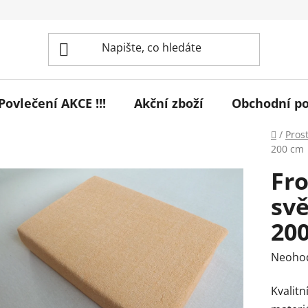
! Povlečení AKCE !!!
Akční zboží
Obchodní p
Domů
/
Pros
200 cm
Fro
svě
20
Průmě
Neoho
hodnoc
Kvalitn
produk