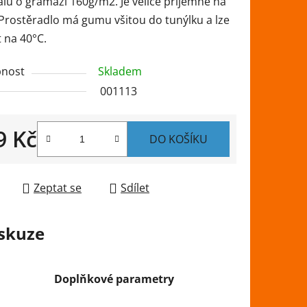
lu o gramáži 160g/m2. Je velice příjemné na
 Prostěradlo má gumu všitou do tunýlku a lze
 na 40°C.
nost
Skladem
ek.
001113
9 Kč
DO KOŠÍKU
 cena:
Zeptat se
Sdílet
skuze
Doplňkové parametry