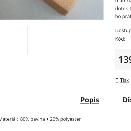
materiá
je
dotek.
0,0
ho prát
z
5
Dostup
hvězdič
Kód:
13
Měrná
Tisk
Popis
Di
Materiál: 80% bavlna + 20% polyester