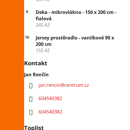
Deka - mikrovlákno - 150 x 200 cm -
fialová
245 Kč
Jersey prostěradlo - vanilkové 90 x
200 cm
155 Kč
Kontakt
Jan Renčín
jan.rencin
@
centrum.cz
604540382
604540382
Toplist