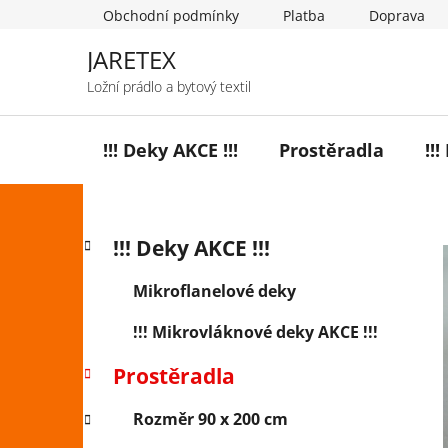
Přejít
Obchodní podmínky
Platba
Doprava
na
obsah
JARETEX
Ložní prádlo a bytový textil
!!! Deky AKCE !!!
Prostěradla
!!
P
K
Přeskočit
!!! Deky AKCE !!!
a
o
kategorie
t
s
Mikroflanelové deky
e
t
g
!!! Mikrovláknové deky AKCE !!!
r
o
a
r
Prostěradla
i
n
e
n
Rozměr 90 x 200 cm
í