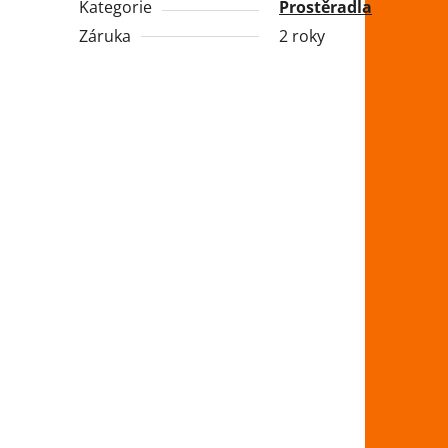
Kategorie
Prostěradla
Záruka
2 roky