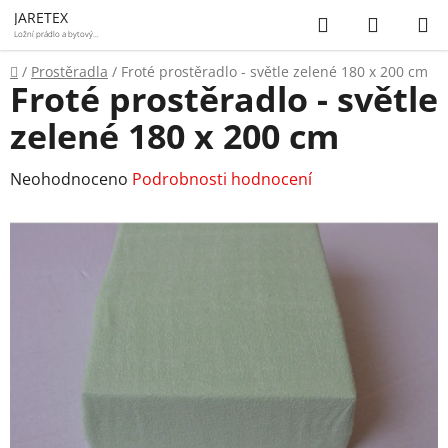
Přejít
Hledat
NÁKUP
JARETEX
na
Ložní prádlo a bytový
textil
KOŠÍK
obsah
Domů
/
Prostěradla
/
Froté prostěradlo - světle zelené 180 x 200 cm
Froté prostěradlo - světle
zelené 180 x 200 cm
Průměrné
Neohodnoceno
Podrobnosti hodnocení
hodnocení
produktu
je
0,0
z
5
hvězdiček.