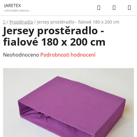
Přejít
Hledat
NÁKUP
JARETEX
na
Ložní prádlo a bytový
textil
KOŠÍK
obsah
Domů
/
Prostěradla
/
Jersey prostěradlo - fialové 180 x 200 cm
Jersey prostěradlo -
fialové 180 x 200 cm
Průměrné
Neohodnoceno
Podrobnosti hodnocení
hodnocení
produktu
je
0,0
z
5
hvězdiček.