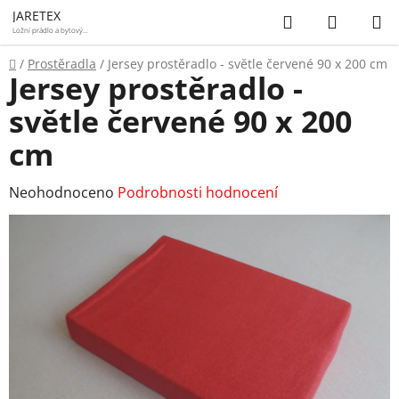
Přejít
Hledat
NÁKUP
JARETEX
na
Ložní prádlo a bytový
textil
KOŠÍK
obsah
Domů
/
Prostěradla
/
Jersey prostěradlo - světle červené 90 x 200 cm
Jersey prostěradlo -
světle červené 90 x 200
cm
Průměrné
Neohodnoceno
Podrobnosti hodnocení
hodnocení
produktu
je
0,0
z
5
hvězdiček.