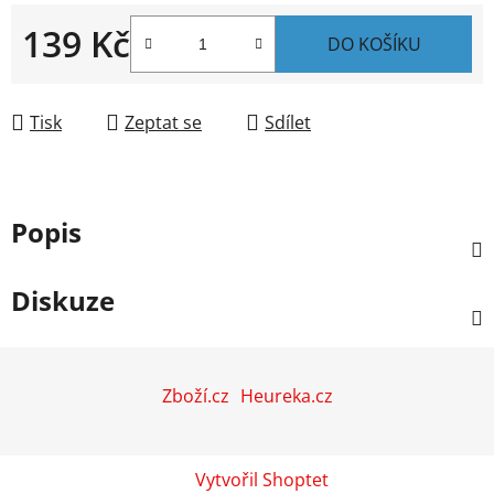
139 Kč
DO KOŠÍKU
Měrná cena:
Tisk
Zeptat se
Sdílet
Popis
Diskuze
Z
á
Zboží.cz
Heureka.cz
p
a
t
Vytvořil Shoptet