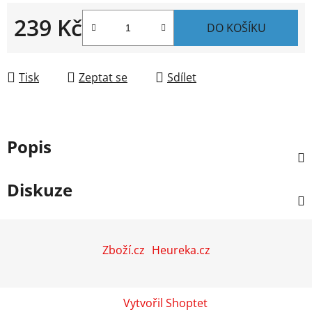
239 Kč
DO KOŠÍKU
Měrná cena:
Tisk
Zeptat se
Sdílet
Popis
Diskuze
Z
á
Zboží.cz
Heureka.cz
p
a
t
Vytvořil Shoptet