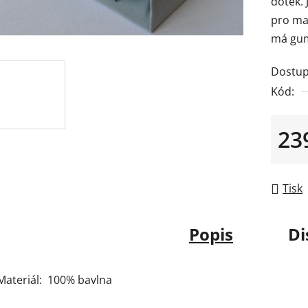
dotek.
je
pro ma
0,0
má gumu
z
5
Dostup
hvězdič
Kód:
23
Měrná
Tisk
Popis
Di
Materiál: 100% bavlna