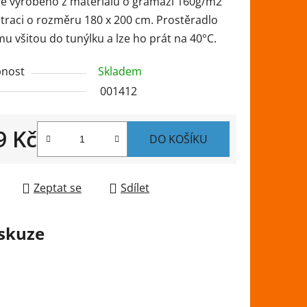
 Je vyrobeno z materiálu o gramáži 160g/m2
traci o rozměru 180 x 200 cm. Prostěradlo
 všitou do tunýlku a lze ho prát na 40°C.
nost
Skladem
ek.
001412
9 Kč
DO KOŠÍKU
 cena:
Zeptat se
Sdílet
skuze