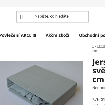
! Povlečení AKCE !!!
Akční zboží
Obchodní p
Domů
/
Pros
cm
Jer
svě
cm
Průmě
Neoho
hodnoc
Kvalitn
produk