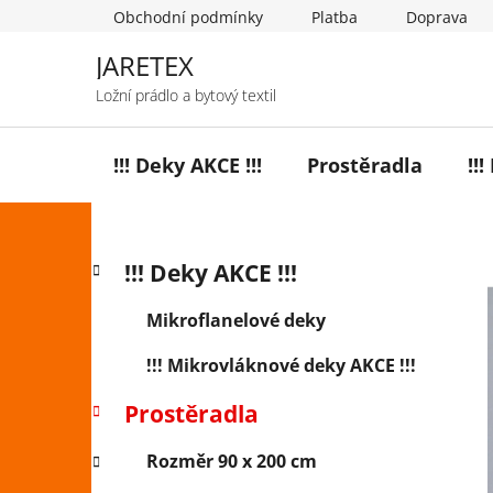
Přejít
Obchodní podmínky
Platba
Doprava
na
obsah
JARETEX
Ložní prádlo a bytový textil
!!! Deky AKCE !!!
Prostěradla
!!
P
K
Přeskočit
!!! Deky AKCE !!!
a
o
kategorie
t
s
Mikroflanelové deky
e
t
g
!!! Mikrovláknové deky AKCE !!!
r
o
a
r
Prostěradla
i
n
e
n
Rozměr 90 x 200 cm
í