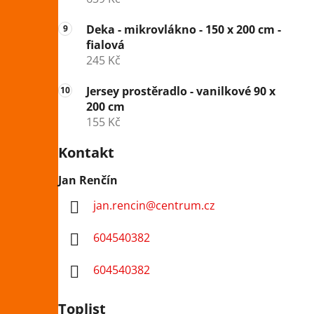
Deka - mikrovlákno - 150 x 200 cm -
fialová
245 Kč
Jersey prostěradlo - vanilkové 90 x
200 cm
155 Kč
Kontakt
Jan Renčín
jan.rencin
@
centrum.cz
604540382
604540382
Toplist