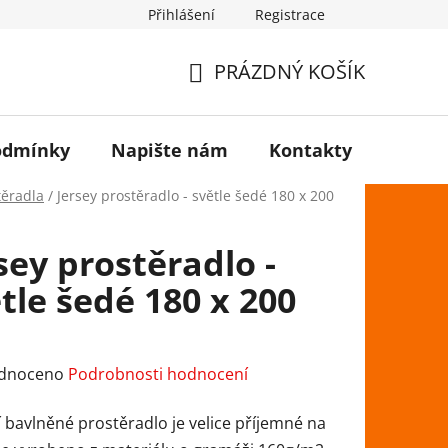
Přihlášení
Registrace
PRÁZDNÝ KOŠÍK
NÁKUPNÍ
KOŠÍK
odmínky
Napište nám
Kontakty
těradla
/
Jersey prostěradlo - světle šedé 180 x 200
sey prostěradlo -
tle šedé 180 x 200
rné
dnoceno
Podrobnosti hodnocení
ení
í bavlněné prostěradlo je velice příjemné na
tu