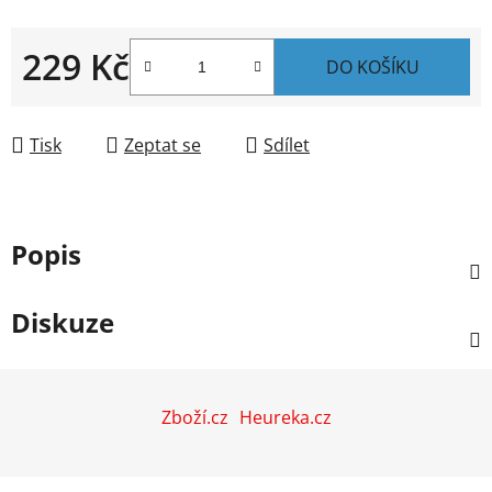
229 Kč
DO KOŠÍKU
Měrná cena:
Tisk
Zeptat se
Sdílet
Popis
Diskuze
Z
á
Zboží.cz
Heureka.cz
p
a