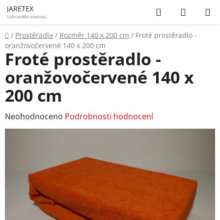
Přejít
Hledat
NÁKUP
JARETEX
na
Ložní prádlo a bytový
textil
KOŠÍK
obsah
Domů
/
Prostěradla
/
Rozměr 140 x 200 cm
/
Froté prostěradlo -
oranžovočervené 140 x 200 cm
Froté prostěradlo -
oranžovočervené 140 x
200 cm
Průměrné
Neohodnoceno
Podrobnosti hodnocení
hodnocení
produktu
je
0,0
z
5
hvězdiček.