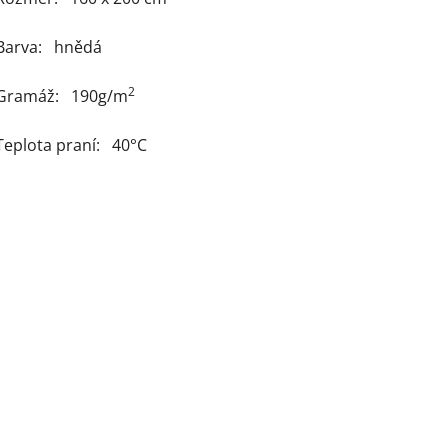
Barva: hnědá
2
Gramáž: 190g/m
Teplota praní: 40°C