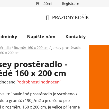
Přihlášení
Registrace
PRÁZDNÝ KOŠÍK
NÁKUPNÍ
KOŠÍK
odmínky
Napište nám
Kontakty
těradla
/
Rozměr 160 x 200 cm
/
Jersey prostěradlo -
60 x 200 cm
sey prostěradlo -
ědé 160 x 200 cm
rné
dnoceno
Podrobnosti hodnocení
ení
kvalitní bavlněné prostěradlo je vyrobeno z
tu
álu o gramáži 190g/m2 a je určeno pro
 o rozměru 160 x 200 cm. Je velice příjemné