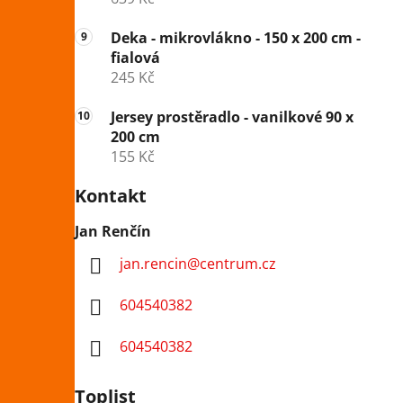
Deka - mikrovlákno - 150 x 200 cm -
fialová
245 Kč
Jersey prostěradlo - vanilkové 90 x
200 cm
155 Kč
Kontakt
Jan Renčín
jan.rencin
@
centrum.cz
604540382
604540382
Toplist