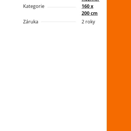
Kategorie
160 x
200 cm
Záruka
2 roky