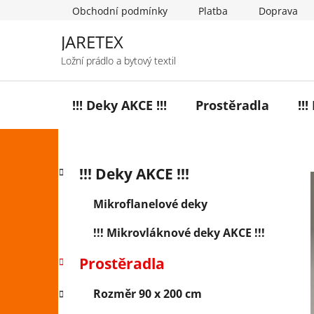
Přejít
Obchodní podmínky
Platba
Doprava
na
obsah
JARETEX
Ložní prádlo a bytový textil
!!! Deky AKCE !!!
Prostěradla
!!
P
K
Přeskočit
!!! Deky AKCE !!!
a
o
kategorie
t
s
Mikroflanelové deky
e
t
g
!!! Mikrovláknové deky AKCE !!!
r
o
a
r
Prostěradla
i
n
e
n
Rozměr 90 x 200 cm
í