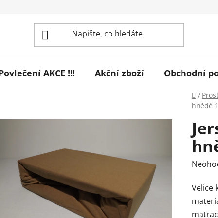
! Povlečení AKCE !!!
Akční zboží
Obchodní p
Domů
/
Pros
hnědé 1
Jer
hn
Průmě
Neoho
hodnoc
Velice 
produk
materi
je
matraci
0,0