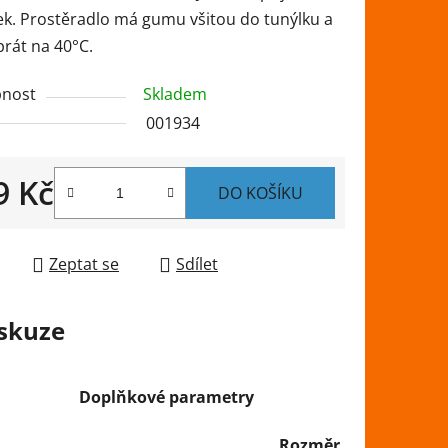
ek. Prostěradlo má gumu všitou do tunýlku a
prát na 40°C.
ek.
nost
Skladem
001934
9 Kč
DO KOŠÍKU
 cena:
Zeptat se
Sdílet
skuze
Doplňkové parametry
Rozměr