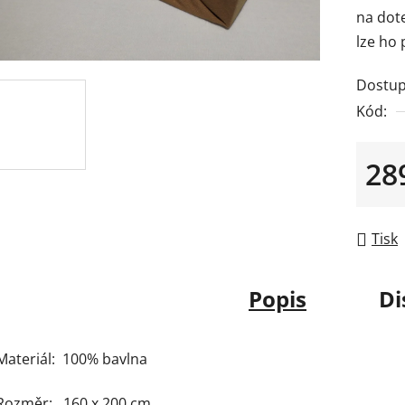
na dot
z
lze ho 
5
hvězdič
Dostup
Kód:
28
Měrná
Tisk
Popis
Di
Materiál: 100% bavlna
Rozměr: 160 x 200 cm