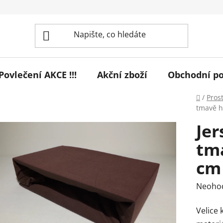
! Povlečení AKCE !!!
Akční zboží
Obchodní p
Domů
/
Pros
tmavě h
Jer
tm
cm
Průmě
Neoho
hodnoc
Velice 
produk