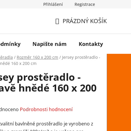
Přihlášení
Registrace
PRÁZDNÝ KOŠÍK
NÁKUPNÍ
KOŠÍK
odmínky
Napište nám
Kontakty
těradla
/
Rozměr 160 x 200 cm
/
Jersey prostěradlo -
nědé 160 x 200 cm
sey prostěradlo -
avě hnědé 160 x 200
rné
dnoceno
Podrobnosti hodnocení
ení
kvalitní bavlněné prostěradlo je vyrobeno z
tu