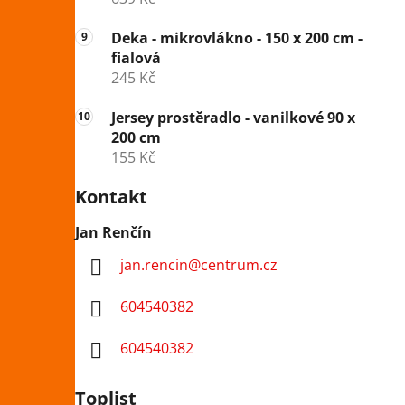
Deka - mikrovlákno - 150 x 200 cm -
fialová
245 Kč
Jersey prostěradlo - vanilkové 90 x
200 cm
155 Kč
Kontakt
Jan Renčín
jan.rencin
@
centrum.cz
604540382
604540382
Toplist