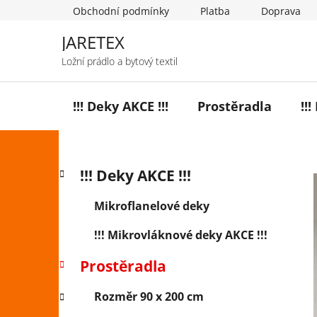
Přejít
Obchodní podmínky
Platba
Doprava
na
obsah
JARETEX
Ložní prádlo a bytový textil
!!! Deky AKCE !!!
Prostěradla
!!
P
K
Přeskočit
!!! Deky AKCE !!!
a
o
kategorie
t
s
Mikroflanelové deky
e
t
g
!!! Mikrovláknové deky AKCE !!!
r
o
a
r
Prostěradla
i
n
e
n
Rozměr 90 x 200 cm
í