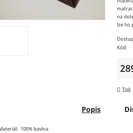
materi
je
matraci
0,0
na dot
z
lze ho 
5
hvězdič
Dostup
Kód:
28
Měrná
Tisk
Popis
Di
Materiál: 100% bavlna