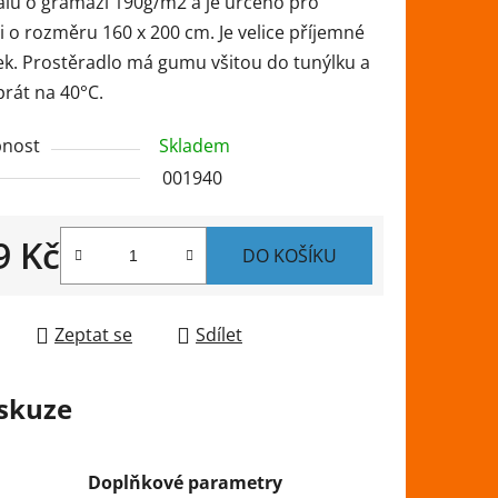
álu o gramáži 190g/m2 a je určeno pro
 o rozměru 160 x 200 cm. Je velice příjemné
ek. Prostěradlo má gumu všitou do tunýlku a
prát na 40°C.
ek.
nost
Skladem
001940
9 Kč
DO KOŠÍKU
 cena:
Zeptat se
Sdílet
skuze
Doplňkové parametry