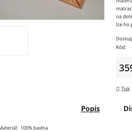
materi
je
matraci
0,0
na dot
z
lze ho 
5
hvězdič
Dostup
Kód:
35
Měrná
Tisk
Popis
Di
Materiál: 100% bavlna