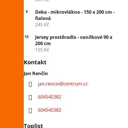
Deka - mikrovlákno - 150 x 200 cm -
fialová
245 Kč
Jersey prostěradlo - vanilkové 90 x
200 cm
155 Kč
Kontakt
Jan Renčín
jan.rencin
@
centrum.cz
604540382
604540382
Toplist