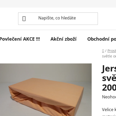
! Povlečení AKCE !!!
Akční zboží
Obchodní p
Domů
/
Pros
světle 
Jer
svě
20
Průmě
Neoho
hodnoc
Velice 
produk