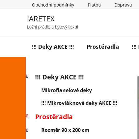
Přejít
Obchodní podmínky
Platba
Doprava
na
obsah
JARETEX
Ložní prádlo a bytový textil
!!! Deky AKCE !!!
Prostěradla
!!
P
K
Přeskočit
!!! Deky AKCE !!!
a
o
kategorie
t
s
Mikroflanelové deky
e
t
g
!!! Mikrovláknové deky AKCE !!!
r
o
a
r
Prostěradla
i
n
e
n
Rozměr 90 x 200 cm
í