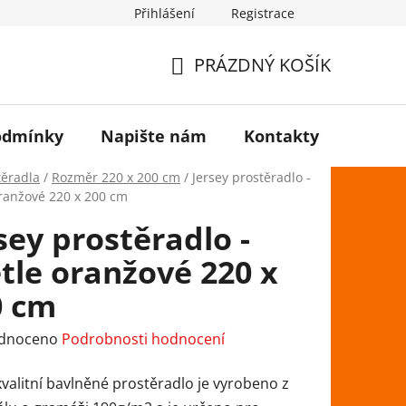
Přihlášení
Registrace
PRÁZDNÝ KOŠÍK
NÁKUPNÍ
KOŠÍK
odmínky
Napište nám
Kontakty
těradla
/
Rozměr 220 x 200 cm
/
Jersey prostěradlo -
oranžové 220 x 200 cm
sey prostěradlo -
tle oranžové 220 x
0 cm
rné
dnoceno
Podrobnosti hodnocení
ení
kvalitní bavlněné prostěradlo je vyrobeno z
tu