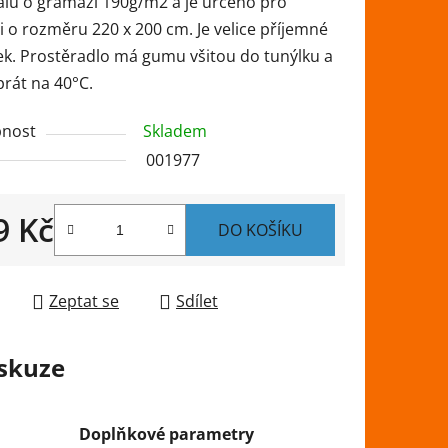
álu o gramáži 190g/m2 a je určeno pro
 o rozměru 220 x 200 cm. Je velice příjemné
ek. Prostěradlo má gumu všitou do tunýlku a
prát na 40°C.
ek.
nost
Skladem
001977
9 Kč
DO KOŠÍKU
 cena:
Zeptat se
Sdílet
skuze
Doplňkové parametry